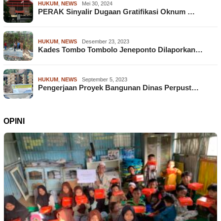
HUKUM
,
NEWS
Mei 30, 2024
PERAK Sinyalir Dugaan Gratifikasi Oknum …
HUKUM
,
NEWS
Desember 23, 2023
Kades Tombo Tombolo Jeneponto Dilaporkan…
HUKUM
,
NEWS
September 5, 2023
Pengerjaan Proyek Bangunan Dinas Perpust…
OPINI