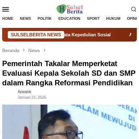
Loncat
Menu
ke
konten
Mobile
HOME
NEWS
POLITIK
EDUCATION
SPORT
HUKUM
OPINI
irkan Aksi Nyata Kepedulian Sosial
SULSELBERITA NEWS
Akun Facebook Seba
Beranda
News
Pemerintah Takalar Memperketat
Evaluasi Kepala Sekolah SD dan SMP
dalam Rangka Reformasi Pendidikan
Acwank
Januari 22, 2026