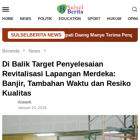
Loncat
Menu
ke
konten
Mobile
HOME
NEWS
POLITIK
EDUCATION
SPORT
HUKUM
OPINI
 Berbuah Hasil, Bupati Daeng Manye Terima Penghargaan Nasion
SULSELBERITA NEWS
Beranda
News
Di Balik Target Penyelesaian
Revitalisasi Lapangan Merdeka:
Banjir, Tambahan Waktu dan Resiko
Kualitas
Acwank
Januari 15, 2026