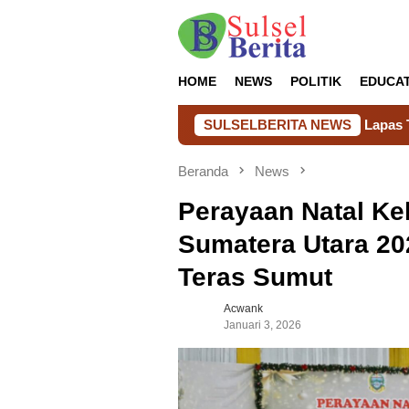
Loncat
ke
konten
HOME
NEWS
POLITIK
EDUCA
Lapas Takalar Hadirkan Kepedulian N
SULSELBERITA NEWS
Beranda
News
Perayaan Natal Ke
Sumatera Utara 202
Teras Sumut
Acwank
Januari 3, 2026