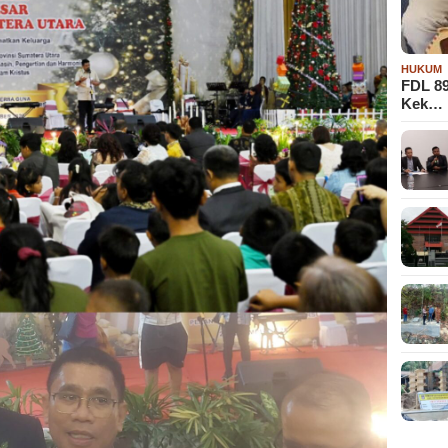
HUKUM
FDL 8
Kek…