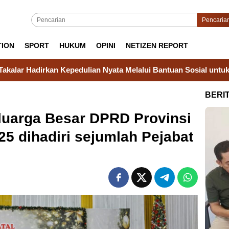
Pencaria
TION
SPORT
HUKUM
OPINI
NETIZEN REPORT
yata Melalui Bantuan Sosial untuk Keluarga Warga Binaan
BERI
luarga Besar DPRD Provinsi
5 dihadiri sejumlah Pejabat