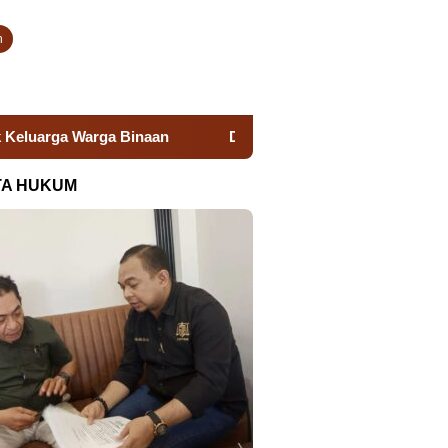
n
Donor Darah Semarak HUT RI, Lapas Takalar Hadirkan Aksi Ny
TA HUKUM