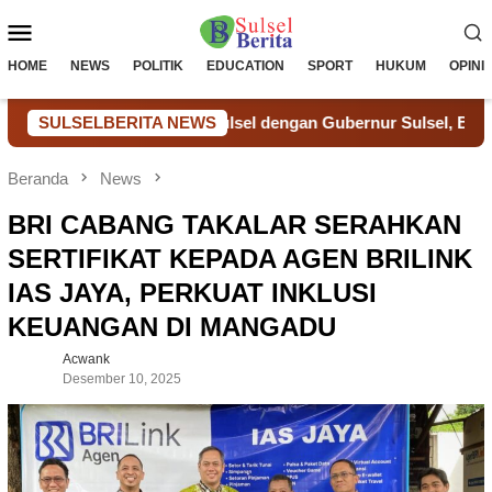
Loncat
Menu
ke
konten
Mobile
HOME
NEWS
POLITIK
EDUCATION
SPORT
HUKUM
OPINI
il Ditjenpas Sulsel dengan Gubernur Sulsel, Bahas Sinergi dan
SULSELBERITA NEWS
Beranda
News
BRI CABANG TAKALAR SERAHKAN
SERTIFIKAT KEPADA AGEN BRILINK
IAS JAYA, PERKUAT INKLUSI
KEUANGAN DI MANGADU
Acwank
Desember 10, 2025