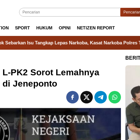
Pencaria
TION
SPORT
HUKUM
OPINI
NETIZEN REPORT
ap Lepas Narkoba, Kasat Narkoba Polres Takalar: Itu Hoax da
BERI
: L-PK2 Sorot Lemahnya
di Jeneponto