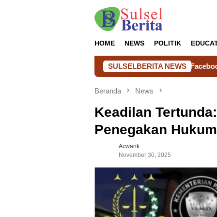
Loncat
ke
konten
HOME
NEWS
POLITIK
EDUCA
Akun Facebook Sebarkan Isu Tangk
SULSELBERITA NEWS
Beranda
News
Keadilan Tertunda
Penegakan Hukum 
Acwank
November 30, 2025