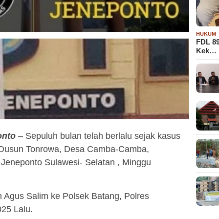
HUKUM
FDL 8
Kek…
onto
– Sepuluh bulan telah berlalu sejak kasus
i Dusun Tonrowa, Desa Camba-Camba,
Jeneponto Sulawesi- Selatan , Minggu
n Agus Salim ke Polsek Batang, Polres
25 Lalu.