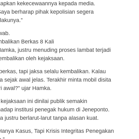
kapkan kekecewaannya kepada media.
Saya berharap pihak kepolisian segera
akunya.”
wab.
balikan Berkas 8 Kali
amka, justru menuding proses lambat terjadi
kembalikan oleh kejaksaan.
berkas, tapi jaksa selalu kembalikan. Kalau
ejak awal jelas. Terakhir minta mobil disita
ri awal?” ujar Hamka.
 kejaksaan ini dinilai publik semakin
dap institusi penegak hukum di Jeneponto.
ustru berlarut-larut tanpa alasan kuat.
Hanya Kasus, Tapi Krisis Integritas Penegakan