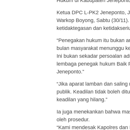
Hukum di Kabupaten Jeneponto
Ketua DPC L-PK2 Jeneponto, Ju
Warkop Boyong, Sabtu (30/11). 
ketidaktegasan dan ketidakse
“Penegakan hukum itu bukan ar
bulan masyarakat menunggu keadi
Ini bukan sekadar persoalan adm
lembaga penegak hukum Baik P
Jeneponto.”
“Jika aparat lamban dan saling
publik. Keadilan tidak boleh di
keadilan yang hilang.”
Ia juga menekankan bahwa mas
oleh prosedur.
“Kami mendesak Kapolres dan K