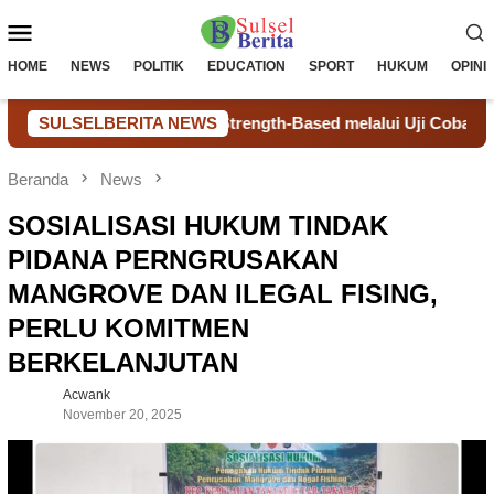
Loncat
Menu
ke
konten
Mobile
HOME
NEWS
POLITIK
EDUCATION
SPORT
HUKUM
OPINI
ort Berbasis Strength-Based melalui Uji Coba dan TOT
SULSELBERITA NEWS
Beranda
News
SOSIALISASI HUKUM TINDAK
PIDANA PERNGRUSAKAN
MANGROVE DAN ILEGAL FISING,
PERLU KOMITMEN
BERKELANJUTAN
Acwank
November 20, 2025