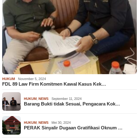
HUKUM
November 5, 2024
FDL 89 Law Firm Komitmen Kawal Kasus Kek…
HUKUM
,
NEWS
September 11, 2024
Barang Bukti tidak Sesuai, Pengacara Kok…
HUKUM
,
NEWS
Mei 30, 2024
PERAK Sinyalir Dugaan Gratifikasi Oknum …