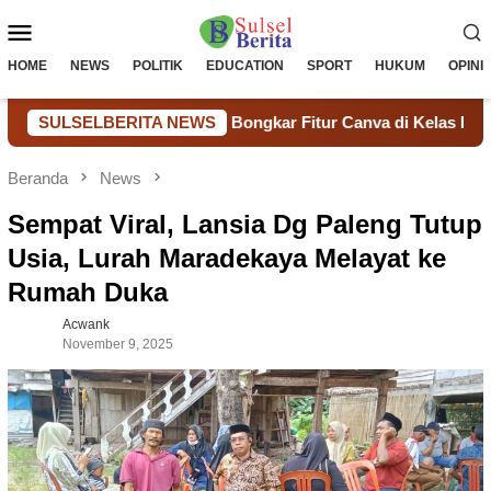
Loncat
Menu
ke
konten
Mobile
HOME
NEWS
POLITIK
EDUCATION
SPORT
HUKUM
OPINI
hammad Nur Rasul Bongkar Fitur Canva di Kelas Eksklusif SMAN
SULSELBERITA NEWS
Beranda
News
Sempat Viral, Lansia Dg Paleng Tutup
Usia, Lurah Maradekaya Melayat ke
Rumah Duka
Acwank
November 9, 2025