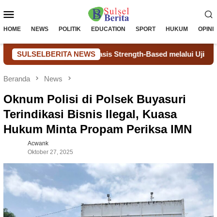
Loncat
Menu
ke
konten
Mobile
HOME
NEWS
POLITIK
EDUCATION
SPORT
HUKUM
OPINI
pport Berbasis Strength-Based melalui Uji Coba dan TOT
SULSELBERITA NEWS
Beranda
News
Oknum Polisi di Polsek Buyasuri
Terindikasi Bisnis Ilegal, Kuasa
Hukum Minta Propam Periksa IMN
Acwank
Oktober 27, 2025