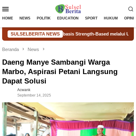
Loncat
Menu
ke
konten
Mobile
HOME
NEWS
POLITIK
EDUCATION
SPORT
HUKUM
OPINI
r Support Berbasis Strength-Based melalui Uji Coba dan TOT
SULSELBERITA NEWS
Beranda
News
Daeng Manye Sambangi Warga
Marbo, Aspirasi Petani Langsung
Dapat Solusi
Acwank
September 14, 2025