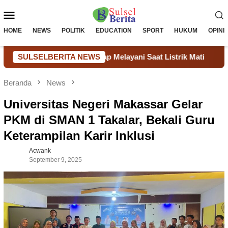
Loncat
Menu
ke
konten
Mobile
HOME
NEWS
POLITIK
EDUCATION
SPORT
HUKUM
OPINI
t Biaya & Tetap Melayani Saat Listrik Mati
SULSELBERITA NEWS
Pengadaan S
Beranda
News
Universitas Negeri Makassar Gelar
PKM di SMAN 1 Takalar, Bekali Guru
Keterampilan Karir Inklusi
Acwank
September 9, 2025