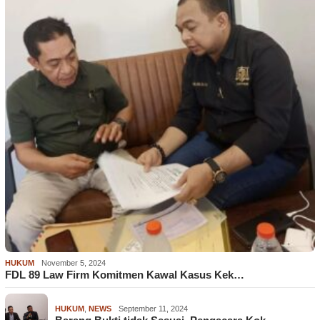
HUKUM
November 5, 2024
FDL 89 Law Firm Komitmen Kawal Kasus Kek…
HUKUM
,
NEWS
September 11, 2024