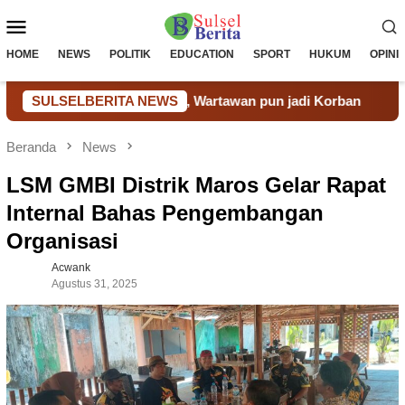
Loncat
Menu
ke
konten
Mobile
HOME
NEWS
POLITIK
EDUCATION
SPORT
HUKUM
OPINI
kin Tak Terkendali, Wartawan pun jadi Korban
SULSELBERITA NEWS
Transfor
Beranda
News
LSM GMBI Distrik Maros Gelar Rapat
Internal Bahas Pengembangan
Organisasi
Acwank
Agustus 31, 2025