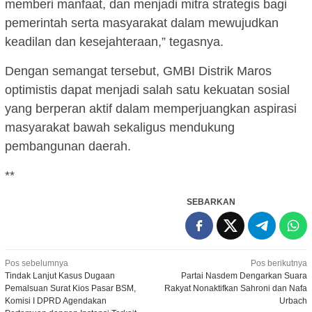
memberi manfaat, dan menjadi mitra strategis bagi
pemerintah serta masyarakat dalam mewujudkan
keadilan dan kesejahteraan,” tegasnya.
Dengan semangat tersebut, GMBI Distrik Maros
optimistis dapat menjadi salah satu kekuatan sosial
yang berperan aktif dalam memperjuangkan aspirasi
masyarakat bawah sekaligus mendukung
pembangunan daerah.
**
SEBARKAN
Navigasi
Pos sebelumnya
Pos berikutnya
Tindak Lanjut Kasus Dugaan
Partai Nasdem Dengarkan Suara
pos
Pemalsuan Surat Kios Pasar BSM,
Rakyat Nonaktifkan Sahroni dan Nafa
Komisi I DPRD Agendakan
Urbach