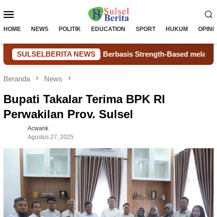
Loncat
Menu
ke
konten
Mobile
HOME
NEWS
POLITIK
EDUCATION
SPORT
HUKUM
OPINI
-Peer Support Berbasis Strength-Based melalui Uji Coba dan
SULSELBERITA NEWS
Beranda
News
Bupati Takalar Terima BPK RI
Perwakilan Prov. Sulsel
Acwank
Agustus 27, 2025