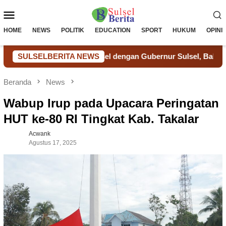
Loncat
Menu
ke
konten
Mobile
HOME
NEWS
POLITIK
EDUCATION
SPORT
HUKUM
OPINI
 Ditjenpas Sulsel dengan Gubernur Sulsel, Bahas Sinergi dan P
SULSELBERITA NEWS
Beranda
News
Wabup Irup pada Upacara Peringatan
HUT ke-80 RI Tingkat Kab. Takalar
Acwank
Agustus 17, 2025