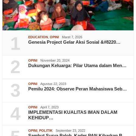
1
EDUCATION
,
OPINI
Maret 7, 2026
Genesia Project Gelar Aksi Sosial &#8220…
2
OPINI
November 20, 2024
Dukungan Keluarga: Pilar Utama dalam Men…
3
OPINI
Agustus 22, 2023
Pemilu 2024: Observe Peran Mahasiswa Seb…
4
OPINI
April 7, 2023
IMPLEMENTASI KUALITAS IMAN DALAM
KEHIDUP…
OPINI
,
POLITIK
September 23, 2022
Sambut Surya Paloh, Kader PAN Kibarkan B…