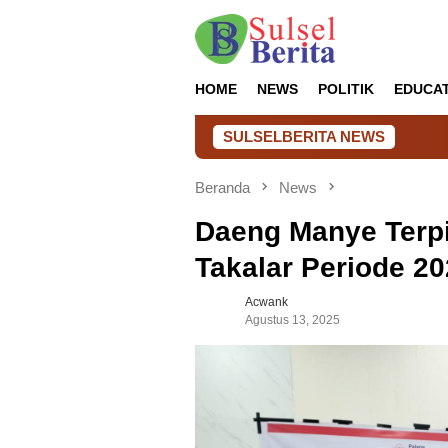
Loncat
ke
konten
HOME
NEWS
POLITIK
EDUCA
SULSELBERITA NEWS
Donor Darah Semarak
Beranda
News
Daeng Manye Terpi
Takalar Periode 2
Acwank
Agustus 13, 2025