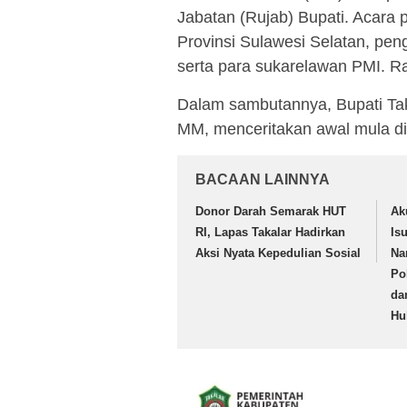
Jabatan (Rujab) Bupati. Acara p
Provinsi Sulawesi Selatan, pen
serta para sukarelawan PMI. Ra
Dalam sambutannya, Bupati Ta
MM, menceritakan awal mula di
BACAAN LAINNYA
Donor Darah Semarak HUT
Ak
RI, Lapas Takalar Hadirkan
Is
Aksi Nyata Kepedulian Sosial
Na
Po
da
Hu