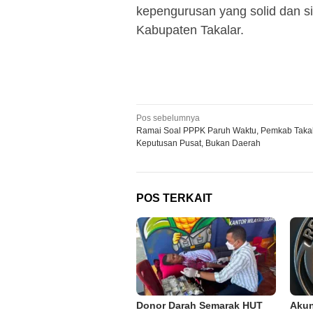
kepengurusan yang solid dan s
Kabupaten Takalar.
Navigasi
Pos sebelumnya
Ramai Soal PPPK Paruh Waktu, Pemkab Takala
pos
Keputusan Pusat, Bukan Daerah
POS TERKAIT
Donor Darah Semarak HUT
Akun