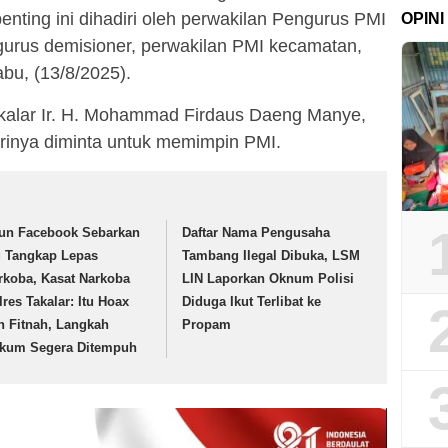
enting ini dihadiri oleh perwakilan Pengurus PMI
OPINI
gurus demisioner, perwakilan PMI kecamatan,
bu, (13/8/2025).
kalar Ir. H. Mohammad Firdaus Daeng Manye,
rinya diminta untuk memimpin PMI.
un Facebook Sebarkan
Daftar Nama Pengusaha
u Tangkap Lepas
Tambang Ilegal Dibuka, LSM
rkoba, Kasat Narkoba
LIN Laporkan Oknum Polisi
lres Takalar: Itu Hoax
Diduga Ikut Terlibat ke
n Fitnah, Langkah
Propam
kum Segera Ditempuh