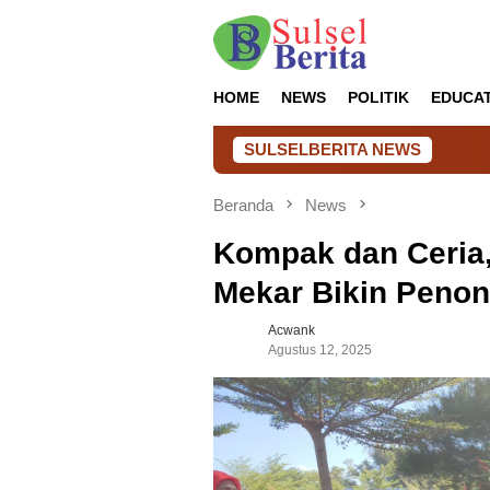
Loncat
ke
konten
HOME
NEWS
POLITIK
EDUCA
SULSELBERITA NEWS
Lapas Takalar Hadir
Beranda
News
Kompak dan Ceria
Mekar Bikin Peno
Acwank
Agustus 12, 2025