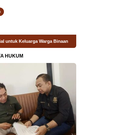
n
arga Binaan
Donor Darah Semarak HUT RI, Lapas Takalar 
TA HUKUM