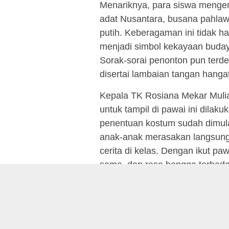
Menariknya, para siswa menge
adat Nusantara, busana pahlaw
putih. Keberagaman ini tidak 
menjadi simbol kekayaan budaya
Sorak-sorai penonton pun terden
disertai lambaian tangan hangat
Kepala TK Rosiana Mekar Muli
untuk tampil di pawai ini dilak
penentuan kostum sudah dimul
anak-anak merasakan langsung
cerita di kelas. Dengan ikut pa
sama, dan rasa bangga terhada
Reporter : MNR