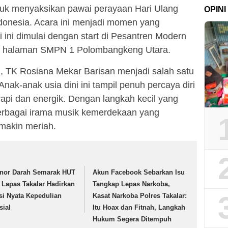
tuk menyaksikan pawai perayaan Hari Ulang
OPINI
donesia. Acara ini menjadi momen yang
li ini dimulai dengan start di Pesantren Modern
r di halaman SMPN 1 Polombangkeng Utara.
i, TK Rosiana Mekar Barisan menjadi salah satu
Anak-anak usia dini ini tampil penuh percaya diri
api dan energik. Dengan langkah kecil yang
rbagai irama musik kemerdekaan yang
makin meriah.
nor Darah Semarak HUT
Akun Facebook Sebarkan Isu
, Lapas Takalar Hadirkan
Tangkap Lepas Narkoba,
si Nyata Kepedulian
Kasat Narkoba Polres Takalar:
sial
Itu Hoax dan Fitnah, Langkah
Hukum Segera Ditempuh