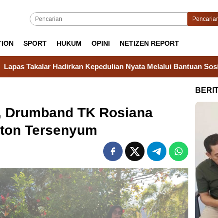
Pencaria
TION
SPORT
HUKUM
OPINI
NETIZEN REPORT
kan Kepedulian Nyata Melalui Bantuan Sosial untuk Keluarga W
BERI
, Drumband TK Rosiana
nton Tersenyum