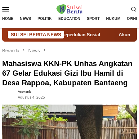
Loncat
Menu
ke
konten
Mobile
HOME
NEWS
POLITIK
EDUCATION
SPORT
HUKUM
OPINI
Aksi Nyata Kepedulian Sosial
SULSELBERITA NEWS
Akun Facebook Sebarkan I
Beranda
News
Mahasiswa KKN-PK Unhas Angkatan
67 Gelar Edukasi Gizi Ibu Hamil di
Desa Rappoa, Kabupaten Bantaeng
Acwank
Agustus 4, 2025