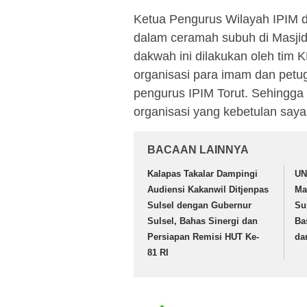
Ketua Pengurus Wilayah IPIM d
dalam ceramah subuh di Masji
dakwah ini dilakukan oleh tim
organisasi para imam dan petuga
pengurus IPIM Torut. Sehingga s
organisasi yang kebetulan saya
BACAAN LAINNYA
Kalapas Takalar Dampingi
UN
Audiensi Kakanwil Ditjenpas
Ma
Sulsel dengan Gubernur
Su
Sulsel, Bahas Sinergi dan
Ba
Persiapan Remisi HUT Ke-
da
81 RI