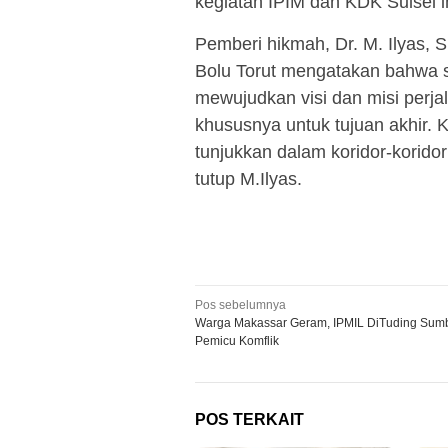
kegiatan IPIM dan KDK Sulsel in
Pemberi hikmah, Dr. M. Ilyas,
Bolu Torut mengatakan bahwa se
mewujudkan visi dan misi perja
khususnya untuk tujuan akhir. 
tunjukkan dalam koridor-koridor
tutup M.Ilyas.
Navigasi
Pos sebelumnya
Warga Makassar Geram, IPMIL DiTuding Sum
pos
Pemicu Komflik
POS TERKAIT