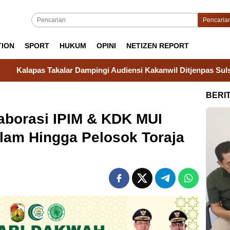
Pencaria
TION
SPORT
HUKUM
OPINI
NETIZEN REPORT
r Dampingi Audiensi Kakanwil Ditjenpas Sulsel dengan Gubernur
BERI
aborasi IPIM & KDK MUI
slam Hingga Pelosok Toraja