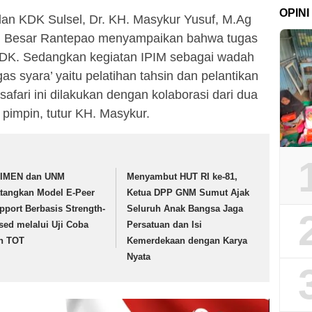
OPINI
an KDK Sulsel, Dr. KH. Masykur Yusuf, M.Ag
d Besar Rantepao menyampaikan bahwa tugas
 KDK. Sedangkan kegiatan IPIM sebagai wadah
s syara’ yaitu pelatihan tahsin dan pelantikan
afari ini dilakukan dengan kolaborasi dari dua
 pimpin, tutur KH. Masykur.
IMEN dan UNM
Menyambut HUT RI ke-81,
tangkan Model E-Peer
Ketua DPP GNM Sumut Ajak
pport Berbasis Strength-
Seluruh Anak Bangsa Jaga
sed melalui Uji Coba
Persatuan dan Isi
n TOT
Kemerdekaan dengan Karya
Nyata