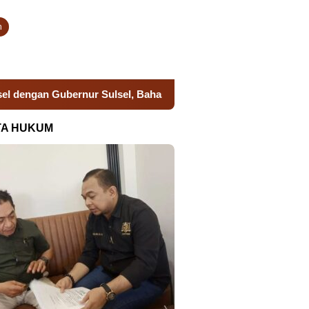
n
 Sulsel, Bahas Sinergi dan Persiapan Remisi HUT Ke-81 RI
TA HUKUM