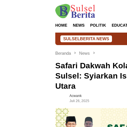
Loncat
ke
konten
HOME
NEWS
POLITIK
EDUCA
SULSELBERITA NEWS
Kalapas Takala
Beranda
News
Safari Dakwah Kol
Sulsel: Syiarkan I
Utara
Acwank
Juli 26, 2025