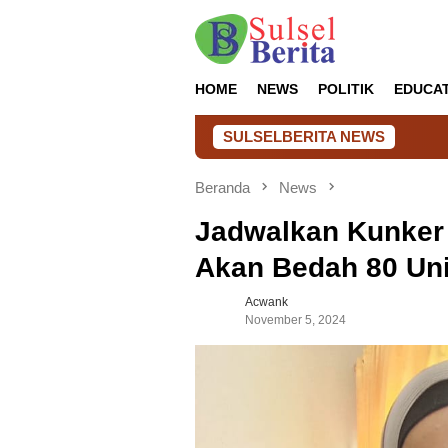
Loncat
ke
konten
HOME
NEWS
POLITIK
EDUCA
SULSELBERITA NEWS
Musya
Beranda
News
Jadwalkan Kunker 
Akan Bedah 80 Un
Acwank
November 5, 2024