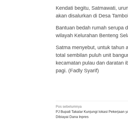
Kendati begitu, Satmawati, ur
akan disalurkan di Desa Tambo
Bantuan bedah rumah serupa dis
wilayah Kelurahan Benteng Sel
Satma menyebut, untuk tahun 
total sembilan puluh unit bangu
kecamatan pulau dan daratan i
pagi. (Fadly Syarif)
Navigasi
Pos sebelumnya
PJ Bupati Takalar Kunjungi lokasi Pekerjaan 
pos
Dibiayai Dana Inpres