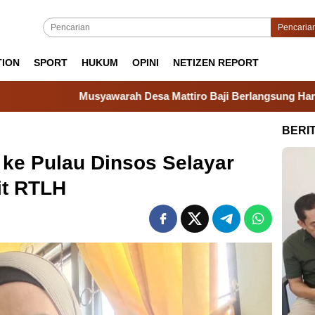
Pencaria
TION
SPORT
HUKUM
OPINI
NETIZEN REPORT
warah Desa Mattiro Baji Berlangsung Hangat, Camat Tanakeke
BERI
ke Pulau Dinsos Selayar
it RTLH