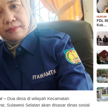
HUKUM
FDL 8
Kek…
r –
Dua desa di wilayah Kecamatan
r, Sulawesi Selatan akan disasar dinas sosial