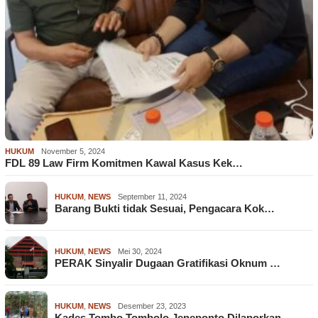
HUKUM
November 5, 2024
FDL 89 Law Firm Komitmen Kawal Kasus Kek…
HUKUM
,
NEWS
September 11, 2024
Barang Bukti tidak Sesuai, Pengacara Kok…
HUKUM
,
NEWS
Mei 30, 2024
PERAK Sinyalir Dugaan Gratifikasi Oknum …
HUKUM
,
NEWS
Desember 23, 2023
Kades Tombo Tombolo Jeneponto Dilaporkan…