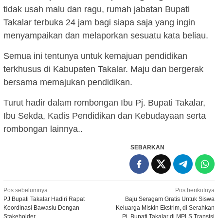
tidak usah malu dan ragu, rumah jabatan Bupati
Takalar terbuka 24 jam bagi siapa saja yang ingin
menyampaikan dan melaporkan sesuatu kata beliau.
Semua ini tentunya untuk kemajuan pendidikan
terkhusus di Kabupaten Takalar. Maju dan bergerak
bersama memajukan pendidikan.
Turut hadir dalam rombongan Ibu Pj. Bupati Takalar,
Ibu Sekda, Kadis Pendidikan dan Kebudayaan serta
rombongan lainnya..
SEBARKAN
Navigasi
Pos sebelumnya
Pos berikutnya
PJ Bupati Takalar Hadiri Rapat
Baju Seragam Gratis Untuk Siswa
pos
Koordinasi Bawaslu Dengan
Keluarga Miskin Ekstrim, di Serahkan
Stakeholder
Pj. Bupati Takalar di MPLS Transisi