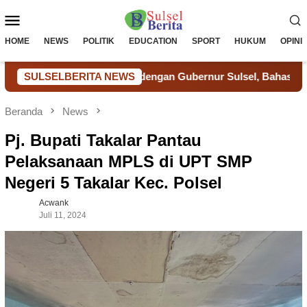
Loncat
Menu
ke
konten
Mobile
HOME
NEWS
POLITIK
EDUCATION
SPORT
HUKUM
OPINI
jenpas Sulsel dengan Gubernur Sulsel, Bahas Sinergi dan Pers
SULSELBERITA NEWS
Beranda
News
Pj. Bupati Takalar Pantau
Pelaksanaan MPLS di UPT SMP
Negeri 5 Takalar Kec. Polsel
Acwank
Juli 11, 2024