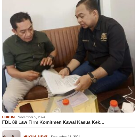
HUKUM
November 5, 2024
FDL 89 Law Firm Komitmen Kawal Kasus Kek…
HUKUM
,
NEWS
September 11, 2024