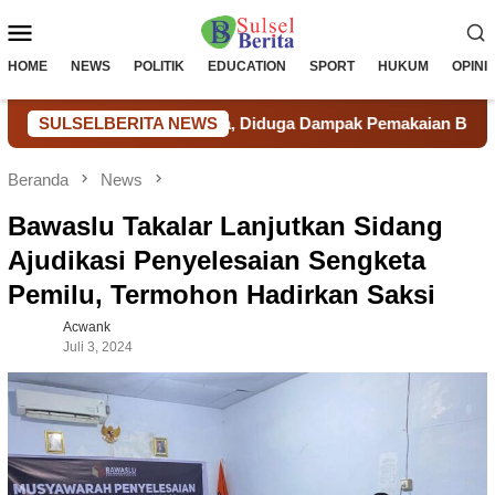
Loncat
Menu
ke
konten
Mobile
HOME
NEWS
POLITIK
EDUCATION
SPORT
HUKUM
OPINI
erancam Langka, Diduga Dampak Pemakaian Berlebihan Tambang
SULSELBERITA NEWS
Beranda
News
Bawaslu Takalar Lanjutkan Sidang
Ajudikasi Penyelesaian Sengketa
Pemilu, Termohon Hadirkan Saksi
Acwank
Juli 3, 2024