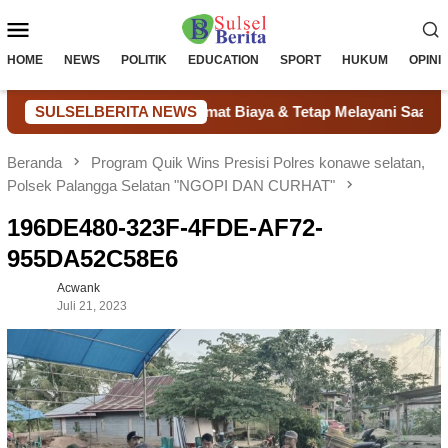
Loncat
Menu
ke
konten
Mobile
HOME
NEWS
POLITIK
EDUCATION
SPORT
HUKUM
OPINI
 Bantu Puskesmas Hemat Biaya & Tetap Melayani Saat Listrik M
SULSELBERITA NEWS
Beranda
Program Quik Wins Presisi Polres konawe selatan,
Polsek Palangga Selatan "NGOPI DAN CURHAT"
196DE480-323F-4FDE-AF72-
955DA52C58E6
Acwank
Juli 21, 2023