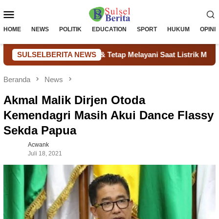
Loncat
Menu
ke
konten
Mobile
HOME
NEWS
POLITIK
EDUCATION
SPORT
HUKUM
OPINI
 Hemat Biaya & Tetap Melayani Saat Listrik Mati
SULSELBERITA NEWS
Penga
Beranda
News
Akmal Malik Dirjen Otoda
Kemendagri Masih Akui Dance Flassy
Sekda Papua
Acwank
Juli 18, 2021