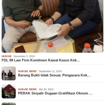
HUKUM
November 5, 2024
FDL 89 Law Firm Komitmen Kawal Kasus Kek…
HUKUM
,
NEWS
September 11, 2024
Barang Bukti tidak Sesuai, Pengacara Kok…
HUKUM
,
NEWS
Mei 30, 2024
PERAK Sinyalir Dugaan Gratifikasi Oknum …