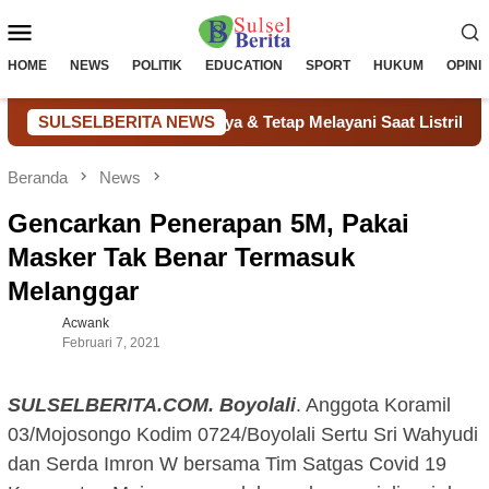
Loncat
Menu
ke
konten
Mobile
HOME
NEWS
POLITIK
EDUCATION
SPORT
HUKUM
OPINI
esmas Hemat Biaya & Tetap Melayani Saat Listrik Mati
SULSELBERITA NEWS
Beranda
News
Gencarkan Penerapan 5M, Pakai
Masker Tak Benar Termasuk
Melanggar
Acwank
Februari 7, 2021
SULSELBERITA.COM. Boyolali
. Anggota Koramil
03/Mojosongo Kodim 0724/Boyolali Sertu Sri Wahyudi
dan Serda Imron W bersama Tim Satgas Covid 19