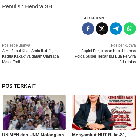
Penulis : Hendra SH
SEBARKAN
Navigasi
Pos sebelumnya
Pos berikutnya
A.Minftahul Khair Amin Ikuti Jejak
Begini Penjelasan Kabid Humas
pos
Kedua Kakaknya dalam Olahraga
Polda Sulsel Terkait Isu Dua Perwira
Motor Trail
Adu Jotos
POS TERKAIT
UNIMEN dan UNM Matangkan
Menyambut HUT RI ke-81,