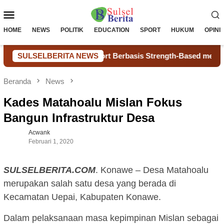
Loncat
Menu
ke
konten
Mobile
HOME
NEWS
POLITIK
EDUCATION
SPORT
HUKUM
OPINI
l E-Peer Support Berbasis Strength-Based melalui Uji Coba 
SULSELBERITA NEWS
Beranda
News
Kades Matahoalu Mislan Fokus
Bangun Infrastruktur Desa
Acwank
Februari 1, 2020
SULSELBERITA.COM
. Konawe – Desa Matahoalu
merupakan salah satu desa yang berada di
Kecamatan Uepai, Kabupaten Konawe.
Dalam pelaksanaan masa kepimpinan Mislan sebagai