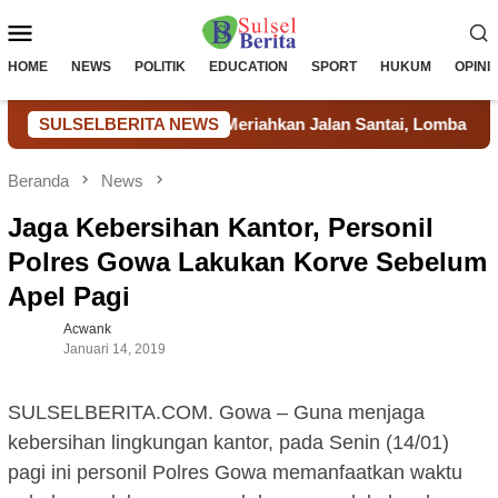
Loncat
Menu
ke
konten
Mobile
HOME
NEWS
POLITIK
EDUCATION
SPORT
HUKUM
OPINI
as Lapas Takalar Meriahkan Jalan Santai, Lomba Tradisional dan
SULSELBERITA NEWS
Beranda
News
Jaga Kebersihan Kantor, Personil
Polres Gowa Lakukan Korve Sebelum
Apel Pagi
Acwank
Januari 14, 2019
SULSELBERITA.COM. Gowa – Guna menjaga
kebersihan lingkungan kantor, pada Senin (14/01)
pagi ini personil Polres Gowa memanfaatkan waktu