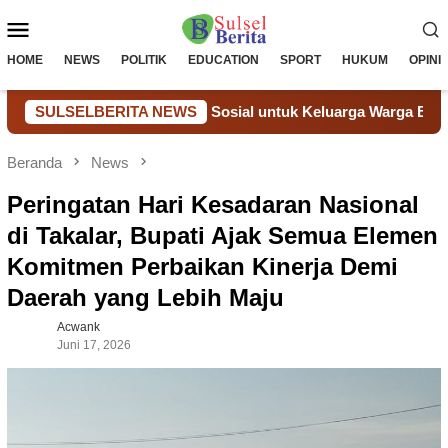
Loncat
Menu
ke
konten
Mobile
HOME
NEWS
POLITIK
EDUCATION
SPORT
HUKUM
OPINI
Melalui Bantuan Sosial untuk Keluarga Warga Binaan
SULSELBERITA NEWS
Do
Beranda
News
Peringatan Hari Kesadaran Nasional
di Takalar, Bupati Ajak Semua Elemen
Komitmen Perbaikan Kinerja Demi
Daerah yang Lebih Maju
Acwank
Juni 17, 2026