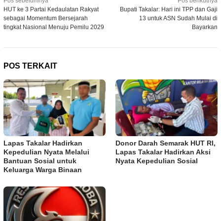
Navigasi
Pos sebelumnya
Pos berikutnya
HUT ke 3 Partai Kedaulatan Rakyat
Bupati Takalar: Hari ini TPP dan Gaji
pos
sebagai Momentum Bersejarah
13 untuk ASN Sudah Mulai di
tingkat Nasional Menuju Pemilu 2029
Bayarkan
POS TERKAIT
Lapas Takalar Hadirkan
Donor Darah Semarak HUT RI,
Kepedulian Nyata Melalui
Lapas Takalar Hadirkan Aksi
Bantuan Sosial untuk
Nyata Kepedulian Sosial
Keluarga Warga Binaan