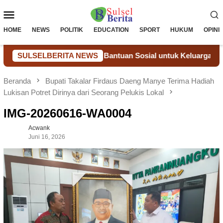
Loncat
Menu
ke
konten
Mobile
HOME
NEWS
POLITIK
EDUCATION
SPORT
HUKUM
OPINI
edulian Nyata Melalui Bantuan Sosial untuk Keluarga Warga Bi
SULSELBERITA NEWS
Beranda
Bupati Takalar Firdaus Daeng Manye Terima Hadiah
Lukisan Potret Dirinya dari Seorang Pelukis Lokal
IMG-20260616-WA0004
Acwank
Juni 16, 2026