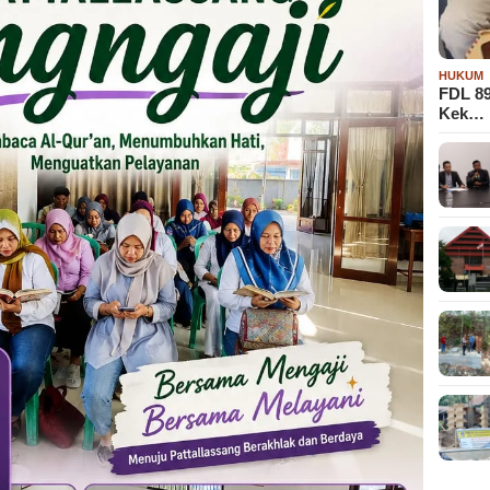
HUKUM
FDL 8
Kek…