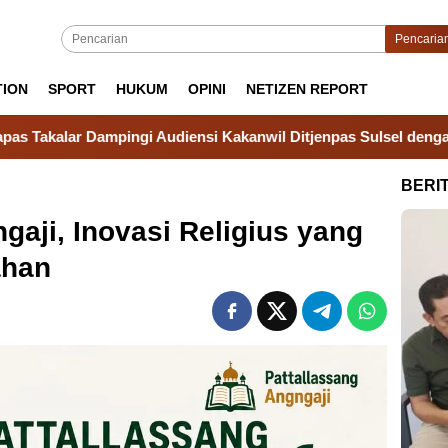
Pencaria
TION
SPORT
HUKUM
OPINI
NETIZEN REPORT
nsi Kakanwil Ditjenpas Sulsel dengan Gubernur Sulsel, Bahas S
BERI
gaji, Inovasi Religius yang
ahan