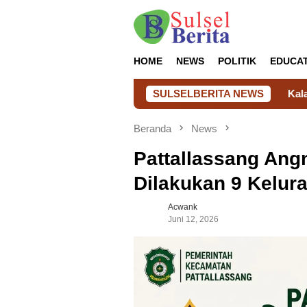
Loncat
ke
konten
HOME
NEWS
POLITIK
EDUCA
SULSELBERITA NEWS
Kalapas Takalar Dampingi Audie
Beranda
News
Pattallassang Angn
Dilakukan 9 Kelur
Acwank
Juni 12, 2026