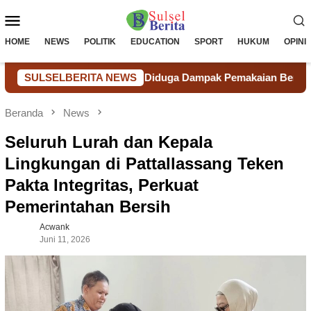
Loncat
Menu
ke
konten
Mobile
HOME
NEWS
POLITIK
EDUCATION
SPORT
HUKUM
OPINI
rancam Langka, Diduga Dampak Pemakaian Berlebihan Tambang I
SULSELBERITA NEWS
Beranda
News
Seluruh Lurah dan Kepala
Lingkungan di Pattallassang Teken
Pakta Integritas, Perkuat
Pemerintahan Bersih
Acwank
Juni 11, 2026