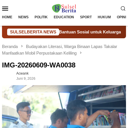
Loncat
Menu
ke
konten
Mobile
HOME
NEWS
POLITIK
EDUCATION
SPORT
HUKUM
OPINI
edulian Nyata Melalui Bantuan Sosial untuk Keluarga Warga Bi
SULSELBERITA NEWS
Beranda
Budayakan Literasi, Warga Binaan Lapas Takalar
Manfaatkan Mobil Perpustakaan Keliling
IMG-20260609-WA0038
Acwank
Juni 9, 2026