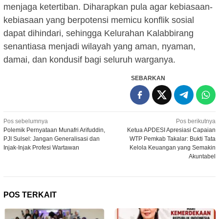
menjaga ketertiban. Diharapkan pula agar kebiasaan-
kebiasaan yang berpotensi memicu konflik sosial
dapat dihindari, sehingga Kelurahan Kalabbirang
senantiasa menjadi wilayah yang aman, nyaman,
damai, dan kondusif bagi seluruh warganya.
SEBARKAN
Navigasi
Pos sebelumnya
Pos berikutnya
Polemik Pernyataan Munafri Arifuddin,
Ketua APDESI Apresiasi Capaian
pos
PJI Sulsel: Jangan Generalisasi dan
WTP Pemkab Takalar: Bukti Tata
Injak-Injak Profesi Wartawan
Kelola Keuangan yang Semakin
Akuntabel
POS TERKAIT