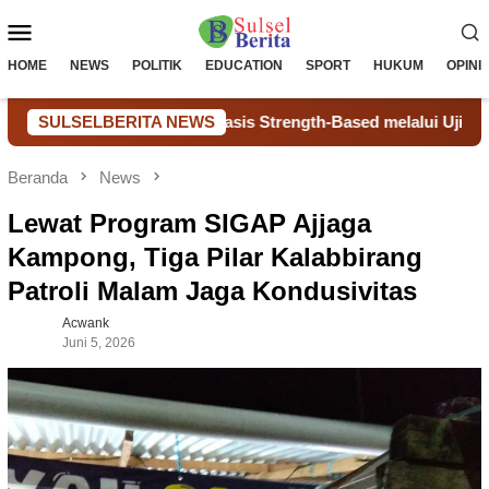
Loncat
Menu
ke
konten
Mobile
HOME
NEWS
POLITIK
EDUCATION
SPORT
HUKUM
OPINI
pport Berbasis Strength-Based melalui Uji Coba dan TOT
SULSELBERITA NEWS
Beranda
News
Lewat Program SIGAP Ajjaga
Kampong, Tiga Pilar Kalabbirang
Patroli Malam Jaga Kondusivitas
Acwank
Juni 5, 2026