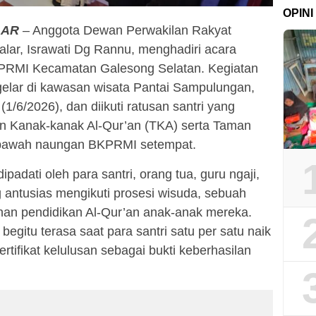
OPINI
LAR
– Anggota Dewan Perwakilan Rakyat
ar, Israwati Dg Rannu, menghadiri acara
PRMI Kecamatan Galesong Selatan. Kegiatan
gelar di kawasan wisata Pantai Sampulungan,
1/6/2026), dan diikuti ratusan santri yang
man Kanak-kanak Al-Qur’an (TKA) serta Taman
i bawah naungan BKPRMI setempat.
ipadati oleh para santri, orang tua, guru ngaji,
 antusias mengikuti prosesi wisuda, sebuah
an pendidikan Al-Qur’an anak-anak mereka.
egitu terasa saat para santri satu per satu naik
tifikat kelulusan sebagai bukti keberhasilan