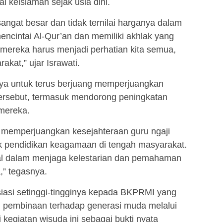
ai keislaman sejak usia dini.
sangat besar dan tidak ternilai harganya dalam
encintai Al-Qur’an dan memiliki akhlak yang
n mereka harus menjadi perhatian kita semua,
kat,” ujar Israwati.
a untuk terus berjuang memperjuangkan
tersebut, termasuk mendorong peningkatan
 mereka.
 memperjuangkan kesejahteraan guru ngaji
k pendidikan keagamaan di tengah masyarakat.
al dalam menjaga kelestarian dan pemahaman
,” tegasnya.
siasi setinggi-tingginya kepada BKPRMI yang
n pembinaan terhadap generasi muda melalui
i kegiatan wisuda ini sebagai bukti nyata