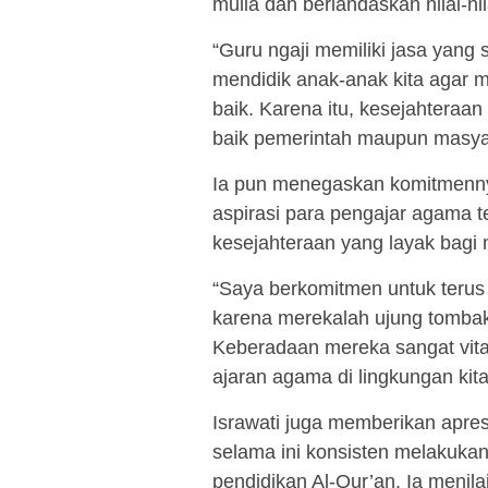
mulia dan berlandaskan nilai-nil
“Guru ngaji memiliki jasa yang 
mendidik anak-anak kita agar m
baik. Karena itu, kesejahteraa
baik pemerintah maupun masyara
Ia pun menegaskan komitmenny
aspirasi para pengajar agama 
kesejahteraan yang layak bagi
“Saya berkomitmen untuk terus
karena merekalah ujung tomba
Keberadaan mereka sangat vit
ajaran agama di lingkungan kita
Israwati juga memberikan apre
selama ini konsisten melakuka
pendidikan Al-Qur’an. Ia menila