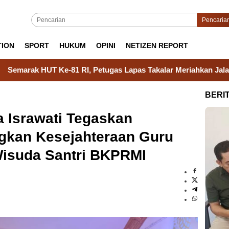
Pencaria
TION
SPORT
HUKUM
OPINI
NETIZEN REPORT
 Petugas Lapas Takalar Meriahkan Jalan Santai, Lomba Tradision
BERI
a Israwati Tegaskan
gkan Kesejahteraan Guru
 Wisuda Santri BKPRMI