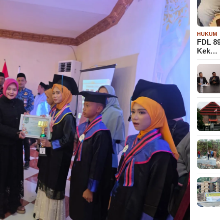
HUKUM
FDL 8
Kek…