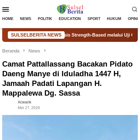
Loncat
Menu
ke
konten
Mobile
HOME
NEWS
POLITIK
EDUCATION
SPORT
HUKUM
OPINI
pport Berbasis Strength-Based melalui Uji Coba dan TOT
SULSELBERITA NEWS
Beranda
News
Camat Pattallassang Bacakan Pidato
Daeng Manye di Iduladha 1447 H,
Jamaah Padati Lapangan H.
Mappalewa Dg. Sassa
Acwank
Mei 27, 2026