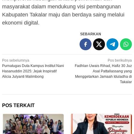
masyarakat dalam mendukung visi pembangunan
Kabupaten Takalar maju dan berdaya saing melalui
ekonomi digital.
SEBARKAN
Navigasi
Pos sebelumnya
Pos berikutnya
Purnatugas Duta Kampus Institut Nani
Fadhlan Uwais Rihad, Hafiz 30 Juz
pos
Hasanuddin 2025: Jejak Inspiratif
Asal Pattallassang yang
Alicia Julyanti Malimbong
Menggetarkan Jamaah Iduladha di
Takalar
POS TERKAIT