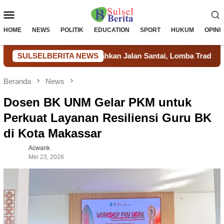
Loncat
Menu
ke
konten
Mobile
HOME
NEWS
POLITIK
EDUCATION
SPORT
HUKUM
OPINI
s Takalar Meriahkan Jalan Santai, Lomba Tradisional dan Aksi 
SULSELBERITA NEWS
Beranda
News
Dosen BK UNM Gelar PKM untuk
Perkuat Layanan Resiliensi Guru BK
di Kota Makassar
Acwank
Mei 23, 2026