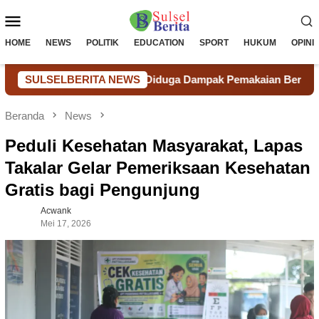
Loncat
Menu
ke
konten
Mobile
HOME
NEWS
POLITIK
EDUCATION
SPORT
HUKUM
OPINI
ancam Langka, Diduga Dampak Pemakaian Berlebihan Tambang I
SULSELBERITA NEWS
Beranda
News
Peduli Kesehatan Masyarakat, Lapas
Takalar Gelar Pemeriksaan Kesehatan
Gratis bagi Pengunjung
Acwank
Mei 17, 2026