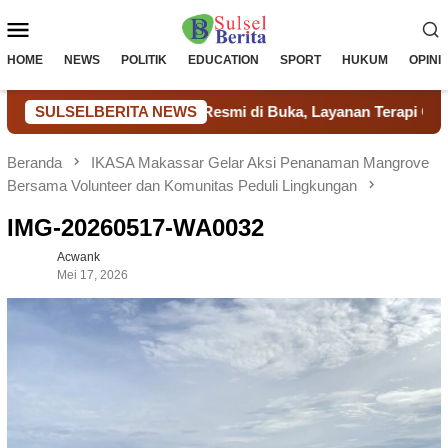
Loncat
Menu
ke
konten
Mobile
HOME
NEWS
POLITIK
EDUCATION
SPORT
HUKUM
OPINI
t Pertama di Takalar Resmi di Buka, Layanan Terapi Gratis ba
SULSELBERITA NEWS
Beranda
IKASA Makassar Gelar Aksi Penanaman Mangrove
Bersama Volunteer dan Komunitas Peduli Lingkungan
IMG-20260517-WA0032
Acwank
Mei 17, 2026