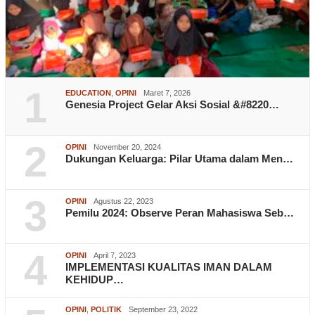
1
EDUCATION
,
OPINI
Maret 7, 2026
Genesia Project Gelar Aksi Sosial &#8220…
2
OPINI
November 20, 2024
Dukungan Keluarga: Pilar Utama dalam Men…
3
OPINI
Agustus 22, 2023
Pemilu 2024: Observe Peran Mahasiswa Seb…
4
OPINI
April 7, 2023
IMPLEMENTASI KUALITAS IMAN DALAM
KEHIDUP…
OPINI
,
POLITIK
September 23, 2022