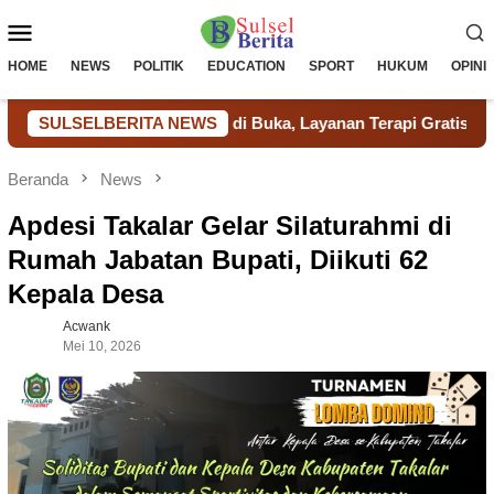
Loncat
Menu
ke
konten
Mobile
HOME
NEWS
POLITIK
EDUCATION
SPORT
HUKUM
OPINI
di Takalar Resmi di Buka, Layanan Terapi Gratis bagi Dhuafa 
SULSELBERITA NEWS
Beranda
News
Apdesi Takalar Gelar Silaturahmi di
Rumah Jabatan Bupati, Diikuti 62
Kepala Desa
Acwank
Mei 10, 2026