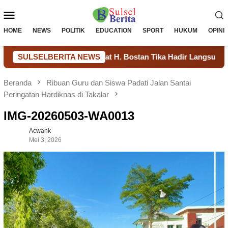
Loncat
Menu
ke
konten
Mobile
HOME
NEWS
POLITIK
EDUCATION
SPORT
HUKUM
OPINI
ur Tak Menghalangi, Camat H. Bostan Tika Hadir Langsung di T
SULSELBERITA NEWS
Beranda
Ribuan Guru dan Siswa Padati Jalan Santai
Peringatan Hardiknas di Takalar
IMG-20260503-WA0013
Acwank
Mei 3, 2026