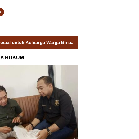
n
rga Binaan
Donor Darah Semarak HUT RI, Lapas Takalar 
TA HUKUM