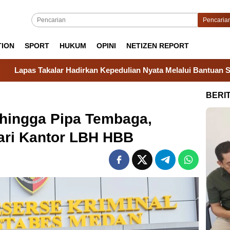
Pencaria
TION
SPORT
HUKUM
OPINI
NETIZEN REPORT
an Kepedulian Nyata Melalui Bantuan Sosial untuk Keluarga Wa
BERI
 hingga Pipa Tembaga,
ari Kantor LBH HBB