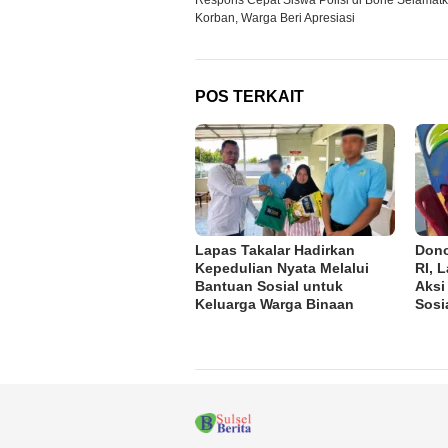
Respons Cepat Siswa Polisi di Bone Selamat
pos
Korban, Warga Beri Apresiasi
POS TERKAIT
Lapas Takalar Hadirkan
Dono
Kepedulian Nyata Melalui
RI, 
Bantuan Sosial untuk
Aksi
Keluarga Warga Binaan
Sosi