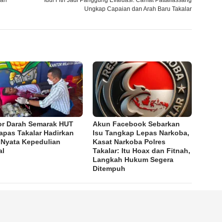
kan
Idul Fitri Jadi Panggung Evaluasi: Camat Pattallassang
Ungkap Capaian dan Arah Baru Takalar
r Darah Semarak HUT
Akun Facebook Sebarkan
Lapas Takalar Hadirkan
Isu Tangkap Lepas Narkoba,
 Nyata Kepedulian
Kasat Narkoba Polres
al
Takalar: Itu Hoax dan Fitnah,
Langkah Hukum Segera
Ditempuh