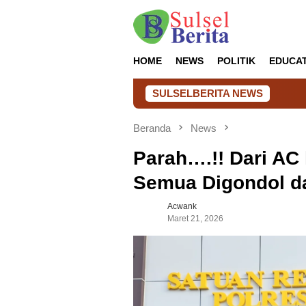
Loncat
ke
konten
HOME
NEWS
POLITIK
EDUCA
SULSELBERITA NEWS
Lapas Takalar Hadirk
Beranda
News
Parah….!! Dari AC
Semua Digondol d
Acwank
Maret 21, 2026