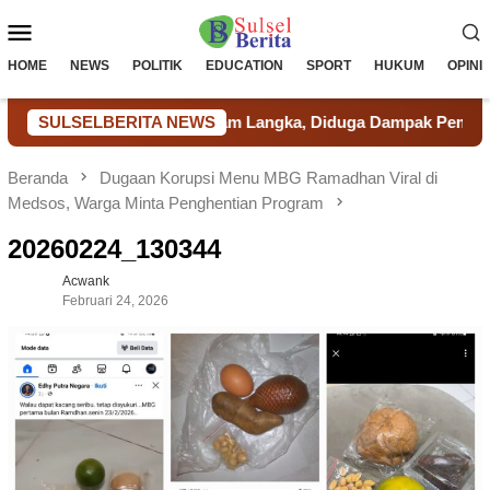
Loncat
Menu
ke
konten
Mobile
HOME
NEWS
POLITIK
EDUCATION
SPORT
HUKUM
OPINI
Kab. Takalar Terancam Langka, Diduga Dampak Pemakaian Berl
SULSELBERITA NEWS
Beranda
Dugaan Korupsi Menu MBG Ramadhan Viral di
Medsos, Warga Minta Penghentian Program
20260224_130344
Acwank
Februari 24, 2026