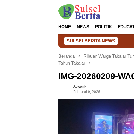
Loncat
ke
konten
HOME
NEWS
POLITIK
EDUCA
SULSELBERITA NEWS
Beranda
Ribuan Warga Takalar T
Tahun Takalar
IMG-20260209-WA
Acwank
Februari 9, 2026