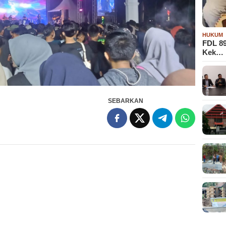
HUKUM
FDL 8
Kek…
SEBARKAN