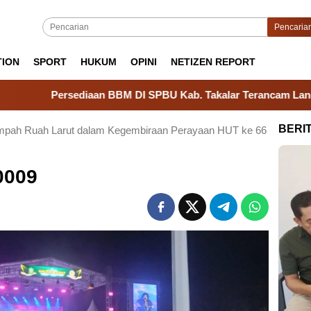
Pencaria
TION
SPORT
HUKUM
OPINI
NETIZEN REPORT
Persediaan BBM DI SPBU Kab. Takalar Terancam Langka, Didug
BERI
umpah Ruah Larut dalam Kegembiraan Perayaan HUT ke 66
0009