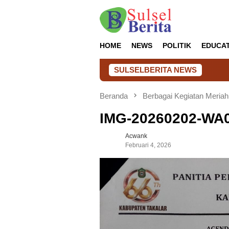
Loncat
ke
konten
HOME
NEWS
POLITIK
EDUCA
SULSELBERITA NEWS
Pe
Beranda
Berbagai Kegiatan Meriah
IMG-20260202-WA
Acwank
Februari 4, 2026