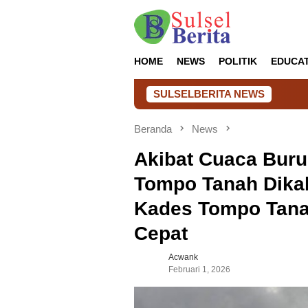
Loncat
ke
konten
HOME
NEWS
POLITIK
EDUCA
SULSELBERITA NEWS
Ha
Beranda
News
Akibat Cuaca Buru
Tompo Tanah Dikab
Kades Tompo Tan
Cepat
Acwank
Februari 1, 2026