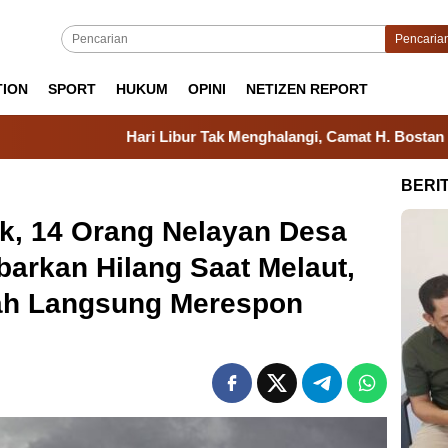
Pencaria
TION
SPORT
HUKUM
OPINI
NETIZEN REPORT
ri Libur Tak Menghalangi, Camat H. Bostan Tika Hadir Langsun
BERI
k, 14 Orang Nelayan Desa
arkan Hilang Saat Melaut,
ah Langsung Merespon