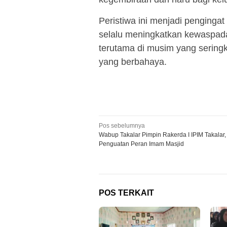
Peristiwa ini menjadi pengingat
selalu meningkatkan kewaspad
terutama di musim yang sering
yang berbahaya.
Navigasi
Pos sebelumnya
Wabup Takalar Pimpin Rakerda I IPIM Takalar
pos
Penguatan Peran Imam Masjid
POS TERKAIT