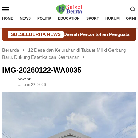
Loncat
Menu
ke
konten
Mobile
HOME
NEWS
POLITIK
EDUCATION
SPORT
HUKUM
OPINI
 Bidik Takalar Jadi Daerah Percontohan Penguatan HAM di In
SULSELBERITA NEWS
Beranda
12 Desa dan Kelurahan di Takalar Miliki Gerbang
Baru, Dukung Estetika dan Keamanan
IMG-20260122-WA0035
Acwank
Januari 22, 2026