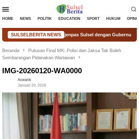
Loncat
Menu
ke
konten
Mobile
HOME
NEWS
POLITIK
EDUCATION
SPORT
HUKUM
OPINI
udiensi Kakanwil Ditjenpas Sulsel dengan Gubernur Sulsel, Ba
SULSELBERITA NEWS
Beranda
Putusan Final MK: Polisi dan Jaksa Tak Boleh
Sembarangan Pidanakan Wartawan
IMG-20260120-WA0000
Acwank
Januari 20, 2026