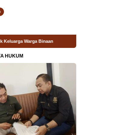
n
Donor Darah Semarak HUT RI, Lapas Takalar Hadirkan Aksi 
TA HUKUM