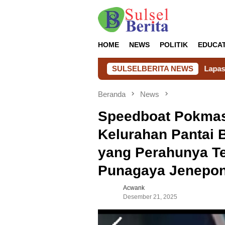
Loncat
ke
konten
HOME
NEWS
POLITIK
EDUCA
Lapas Takalar Hadirkan Kepedulian 
SULSELBERITA NEWS
Beranda
News
Speedboat Pokmas
Kelurahan Pantai 
yang Perahunya Te
Punagaya Jenepon
Acwank
Desember 21, 2025