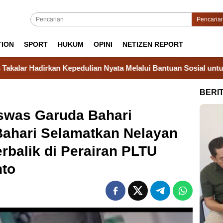
Pencaria
TION
SPORT
HUKUM
OPINI
NETIZEN REPORT
Nyata Melalui Bantuan Sosial untuk Keluarga Warga Binaan
BERI
was Garuda Bahari
Bahari Selamatkan Nelayan
rbalik di Perairan PLTU
to