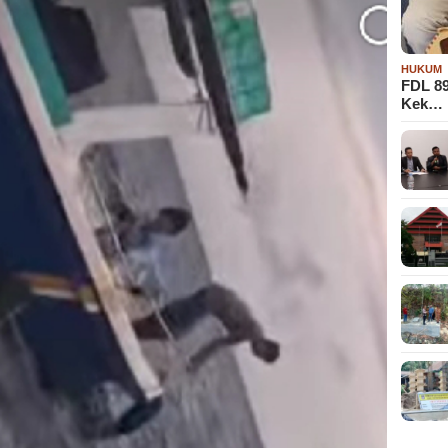
HUKUM
FDL 8
Kek…