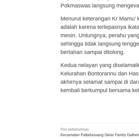
Pokmaswas langsung mengevak
Menurut keterangan Kr Mamu’ 
adalah karena terlepasnya ika
mesin. Untungnya, perahu yang 
sehingga tidak langsung teng
bertahan sampai ditolong.
Kedua nelayan yang diselamatka
Kelurahan Bontorannu dan Has
akhirnya selamat sampai di dara
kembali berkumpul bersama kel
Navigasi
Pos sebelumnya
Kecamatan Pattallassang Gelar Family Gatheri