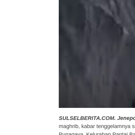
SULSELBERITA.COM.
Jenepo
maghrib, kabar tenggelamnya s
Punagaya, Kelurahan Pantai B