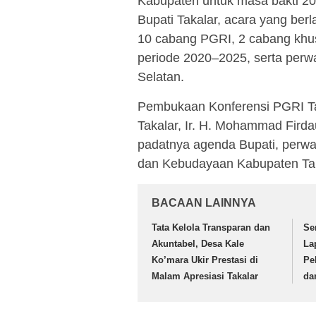
Kabupaten untuk masa bakti 20
Bupati Takalar, acara yang berl
10 cabang PGRI, 2 cabang kh
periode 2020–2025, serta perw
Selatan.
Pembukaan Konferensi PGRI Tak
Takalar, Ir. H. Mohammad Fird
padatnya agenda Bupati, perwa
dan Kebudayaan Kabupaten Tak
BACAAN LAINNYA
Tata Kelola Transparan dan
Se
Akuntabel, Desa Kale
La
Ko’mara Ukir Prestasi di
Pe
Malam Apresiasi Takalar
da