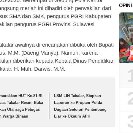
25-2030. Bertempat di Gedung Pola Kantor
OPINI
angsung meriah ini dihadiri oleh perwakilan dari
usus SMA dan SMK, pengurus PGRI Kabupaten
akilan pengurus PGRI Provinsi Sulawesi
alar awalnya direncanakan dibuka oleh Bupati
aus, M.M. (Daeng Manye). Namun, karena
kilan diberikan kepada Kepala Dinas Pendidikan
alar, H. Muh. Darwis, M.M.
marakkan HUT Ke-81 RI,
LSM LIN Takalar, Siapkan
pas Takalar Resmi Buka
Laporan ke Propam Polda
kan Olahraga Petugas
Dugaan Setoran Penambang
n Warga Binaan
Liar ke Oknum APH