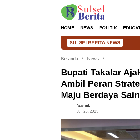
Loncat
ke
konten
HOME
NEWS
POLITIK
EDUCA
SULSELBERITA NEWS
Tata Kelola T
Beranda
News
Bupati Takalar Aja
Ambil Peran Strate
Maju Berdaya Sain
Acwank
Juli 26, 2025