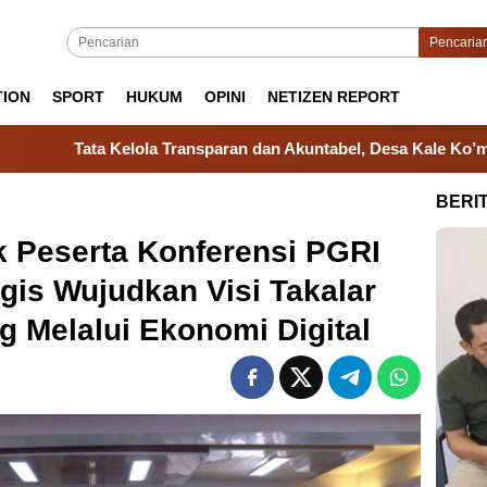
Pencaria
TION
SPORT
HUKUM
OPINI
NETIZEN REPORT
ransparan dan Akuntabel, Desa Kale Ko’mara Ukir Prestasi di Ma
BERI
k Peserta Konferensi PGRI
gis Wujudkan Visi Takalar
g Melalui Ekonomi Digital