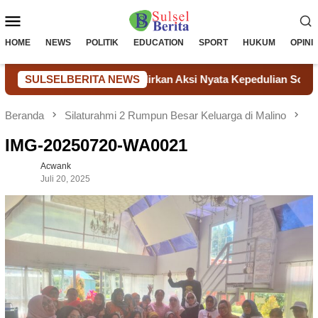
Loncat
Menu
ke
konten
Mobile
HOME
NEWS
POLITIK
EDUCATION
SPORT
HUKUM
OPINI
I, Lapas Takalar Hadirkan Aksi Nyata Kepedulian Sosial
SULSELBERITA NEWS
Beranda
Silaturahmi 2 Rumpun Besar Keluarga di Malino
IMG-20250720-WA0021
Acwank
Juli 20, 2025