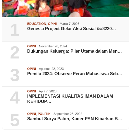
1
EDUCATION
,
OPINI
Maret 7, 2026
Genesia Project Gelar Aksi Sosial &#8220…
2
OPINI
November 20, 2024
Dukungan Keluarga: Pilar Utama dalam Men…
3
OPINI
Agustus 22, 2023
Pemilu 2024: Observe Peran Mahasiswa Seb…
4
OPINI
April 7, 2023
IMPLEMENTASI KUALITAS IMAN DALAM
KEHIDUP…
5
OPINI
,
POLITIK
September 23, 2022
Sambut Surya Paloh, Kader PAN Kibarkan B…