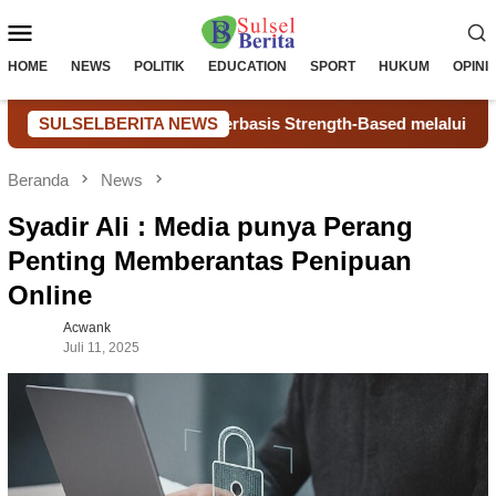
Loncat
Menu
ke
konten
Mobile
HOME
NEWS
POLITIK
EDUCATION
SPORT
HUKUM
OPINI
er Support Berbasis Strength-Based melalui Uji Coba dan T
SULSELBERITA NEWS
Beranda
News
Syadir Ali : Media punya Perang
Penting Memberantas Penipuan
Online
Acwank
Juli 11, 2025