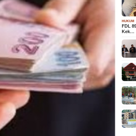
HUKUM
FDL 8
Kek…